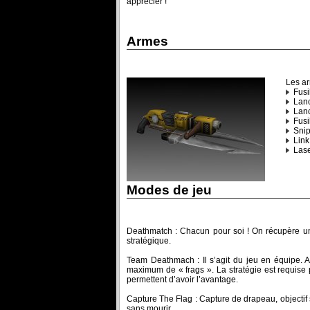
apprécier !
Armes
Les ar
Fusi
Lanc
Lanc
Fusi
Snip
Link
Lase
Modes de jeu
Deathmatch : Chacun pour soi ! On récupère un
stratégique.
Team Deathmach : Il s’agit du jeu en équipe. At
maximum de « frags ». La stratégie est requise
permettent d’avoir l’avantage.
Capture The Flag : Capture de drapeau, objectif s
sans mourir.