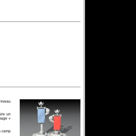
 niveau
aire un
amage »
on camp