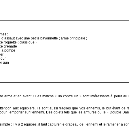
mes :
l d’assaut avec une petite bayonnette ( arme principale )
e roquette ( classique )
e grenade
l à pompe
er
 gun
r gun
e arme et en avant ! Ces matchs « un contre un » sont intéressants à jouer au
tention aux équipiers, ils sont aussi fragiles que vos ennemis, le but étant de f
 pour l’emporter sur l’ennemi. Des objets tels que les armures ou le « Double D
imple : il y a 2 équipes, il faut capturer le drapeau de l’ennemi et le ramener à s