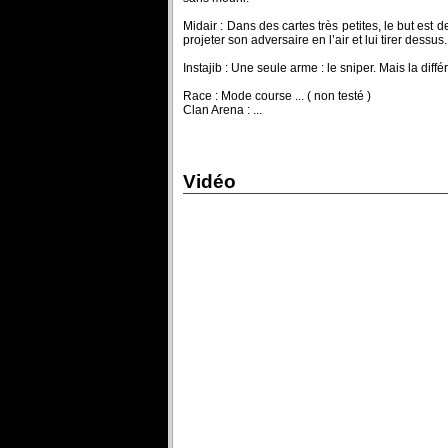
Midair : Dans des cartes très petites, le but est d
projeter son adversaire en l’air et lui tirer dessus.
Instajib : Une seule arme : le sniper. Mais la dif
Race : Mode course ... ( non testé )
Clan Arena : ...
Vidéo