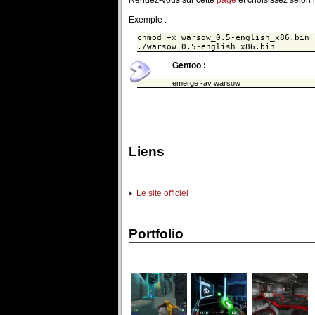
Exemple :
chmod +x warsow_0.5-english_x86.bin
./warsow_0.5-english_x86.bin
Gentoo :
emerge -av warsow
Liens
Le site officiel
Portfolio