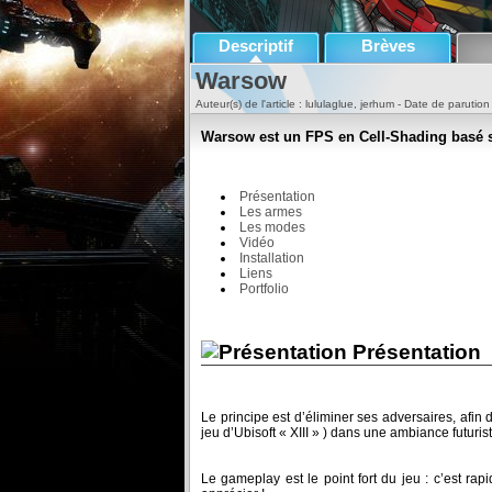
Descriptif
Brèves
Warsow
Auteur(s) de l'article : lululaglue, jerhum - Date de parutio
Warsow est un FPS en Cell-Shading basé s
Présentation
Les armes
Les modes
Vidéo
Installation
Liens
Portfolio
Présentation
Le principe est d’éliminer ses adversaires, afi
jeu d’Ubisoft « XIII » ) dans une ambiance futurist
Le gameplay est le point fort du jeu : c’est ra