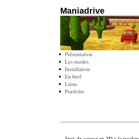
Maniadrive
Présentation
Les modes
Installation
En bref
Liens
Portfolio
Jeux de course en 3D a la trackma