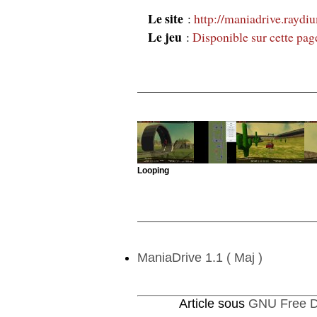
Le site
:
http://maniadrive.raydi
Le jeu
:
Disponible sur cette pag
Looping
ManiaDrive 1.1 ( Maj )
Article sous
GNU Free D