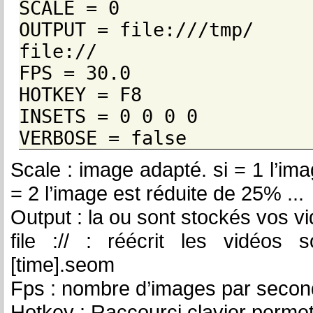
SCALE = 0
OUTPUT = file:///tmp/
file://
FPS = 30.0
HOTKEY = F8
INSETS = 0 0 0 0
VERBOSE = false
Scale : image adapté. si = 1 l’ima
= 2 l’image est réduite de 25% ...
Output : la ou sont stockés vos v
file :// : réécrit les vidéos 
[time].seom
Fps : nombre d’images par seco
Hotkey : Raccourci clavier permet