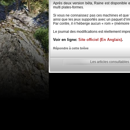
Après deux version béta, Raine est disponible e
multi plates-formes.
Si vous ne connaissez pas ces machines et que vo
ainsi que les jeux supportés avec un paquet d’imag
Par contre, il n’héberge aucun « rom » (mémoire m
Le journal des modifications est réellement impr
Voir en ligne:
Site officiel (En Anglais)
.
Répondre à cette brève
Les articles consultables