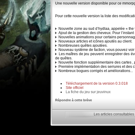
Une nouvelle version disponible pour ce mmorpg m
Pour cette nouvelle version la liste des modific
Nouvelle zone au sud d’hydlaa, appelée « the wi
Ajout de la gestion des cheveux. Pour l’instant
Nouvelles animations pour certains personna
Nouveaux articles et icônes ajoutés au client.
Nombreuses quêtes ajoutées.
Nouveau système de faction, vous pouvez voir u
Les maîtres de jeu peuvent enregistrer des évé
de quêtes.
Nouvelle fonction supplémentaire des cartes , po
Première implémentation des serrures et des cle
Nombreux bogues corrigés et améliorations...
Téléchargement de la version 0.3.018
Site officiel
La fiche du jeu sur jeuvinux
Répondre à cette brève
Les articles consultables