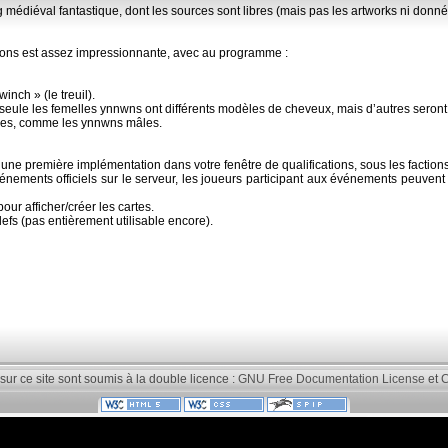
édiéval fantastique, dont les sources sont libres (mais pas les artworks ni donné
ations est assez impressionnante, avec au programme :
nch » (le treuil).
 seule les femelles ynnwns ont différents modèles de cheveux, mais d’autres seront 
ges, comme les ynnwns mâles.
ne première implémentation dans votre fenêtre de qualifications, sous les factions
nements officiels sur le serveur, les joueurs participant aux événements peuvent
ur afficher/créer les cartes.
fs (pas entièrement utilisable encore).
 sur ce site sont soumis à la double licence :
GNU Free Documentation License
et
C