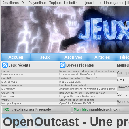
Jeuxlibres
|
Djl
|
Playonlinux
|
Topjeux
|
Le bottin des jeux Linux
|
Linux games
|
H
Accueil
Jeux
Archives
Articles
Télé
Jeux récents
Brèves récentes
Meilleu
Osmos
Revue de presse : Jouer sous Linux par Linux
Gcompr
Unknown Horizons
Pratique Essentiel
Le renouveau de LinuxConsole
GemRB
Landes Eternelles 1.8.0 et 1.8.1
0 A.D.
Maxi Shoot 2
Metro : Last Light
Newton adventure
No More Room in Hell
Open Transport Tycoon
Entretie
Teewor
Microminer
AssaultCube passe en version 1.2 après 1060
Les jeux de gestion sont rares sous linux, trop rares au point qu'il n'existe même
Le site « 
jours !
Corsix TH
Exit Doom3, Amen TheDarkMod v2.0
Spring
pas de catégorie gestion sur jeuxlinux. Ce genre de jeu demande de la profondeur
en 2007 p
DropTeam
Les jeux libres sur Radio Laser
(
)
et un sens du détail hors du commun.
Lire l'article
base de d
Wakfu
Steam OS et Steam machine
World 
Numpty Physics
OpenRA - Release 20130915
travail im
IRC:
#jeuxlinux sur Freenode
Mumble:
mumble.jeuxlinux.fr
OpenOutcast - Une p