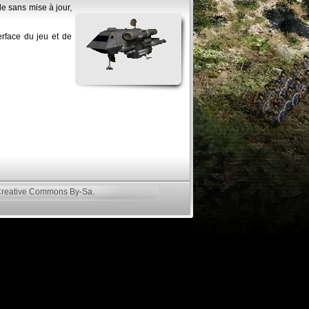
e sans mise à jour,
erface du jeu et de
reative Commons By-Sa
.