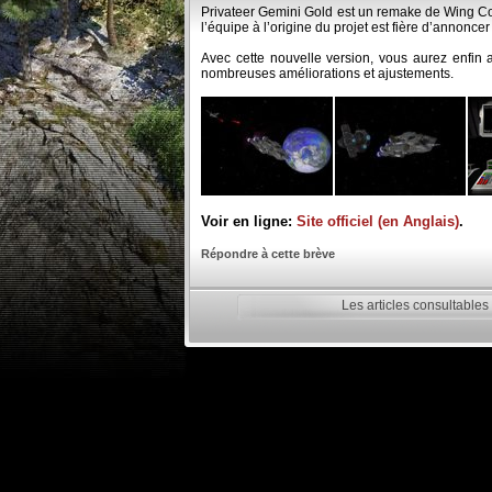
Privateer Gemini Gold est un remake de Wing 
l’équipe à l’origine du projet est fière d’annonce
Avec cette nouvelle version, vous aurez enfin 
nombreuses améliorations et ajustements.
Voir en ligne:
Site officiel (en Anglais)
.
Répondre à cette brève
Les articles consultables