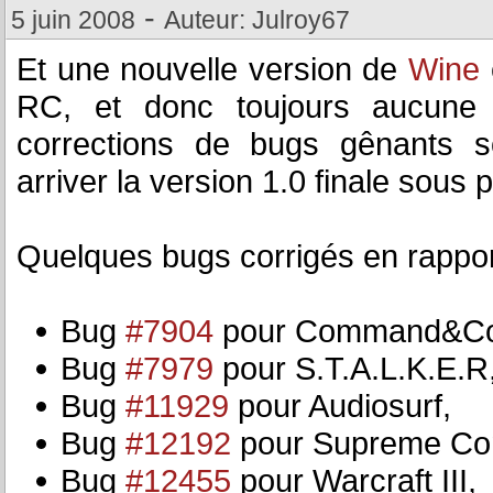
-
5 juin 2008
Auteur: Julroy67
Et une nouvelle version de
Wine
RC, et donc toujours aucune n
corrections de bugs gênants s
arriver la version 1.0 finale sous 
Quelques bugs corrigés en rappor
Bug
#7904
pour Command&Co
Bug
#7979
pour S.T.A.L.K.E.R
Bug
#11929
pour Audiosurf,
Bug
#12192
pour Supreme Co
Bug
#12455
pour Warcraft III,