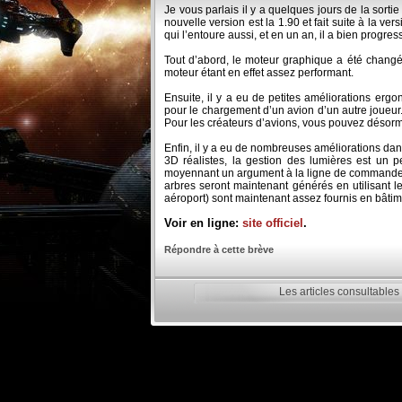
Je vous parlais il y a quelques jours de la sorti
nouvelle version est la 1.90 et fait suite à la ve
qui l’entoure aussi, et en un an, il a bien progres
Tout d’abord, le moteur graphique a été changé
moteur étant en effet assez performant.
Ensuite, il y a eu de petites améliorations erg
pour le chargement d’un avion d’un autre joueur. 
Pour les créateurs d’avions, vous pouvez désorm
Enfin, il y a eu de nombreuses améliorations da
3D réalistes, la gestion des lumières est un p
moyennant un argument à la ligne de commande en f
arbres seront maintenant générés en utilisant l
aéroport) sont maintenant assez fournis en bâti
Voir en ligne:
site officiel
.
Répondre à cette brève
Les articles consultables