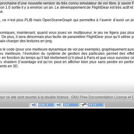
e prochaine d’une nouvelle version du très connu simulateur de vol libre, à savoir F
rsion 1.0 sortie il y a environ un an. Le développement de FlightGear est très actif
sé.
, ce n’est plus PLIB mais OpenSceneGraph qui permettra à l’avenir d’avoir un je
onomiques, maintenant, quand vous jouez en multijoueur, le jeu ne figera pas pl
De plus, il sera désormais plus facile de paramétrer FlightGear pour qu’il utilise p
ais charger des textures en png.
ns le code (pour une meilleure dynamique de vol par exemple), graphiquement aussi
eu meilleure, l’évolution du système de gestion des particules permet des effe
onction du temps qu’il fait réellement (s’il pleut à Paris et que vous survolez cette
es shaders (l’avantage est qu’on peut en afficher bien plus sans perdre en perform
ments en 3D.
 sur ce site sont soumis à la double licence :
GNU Free Documentation License
et
C