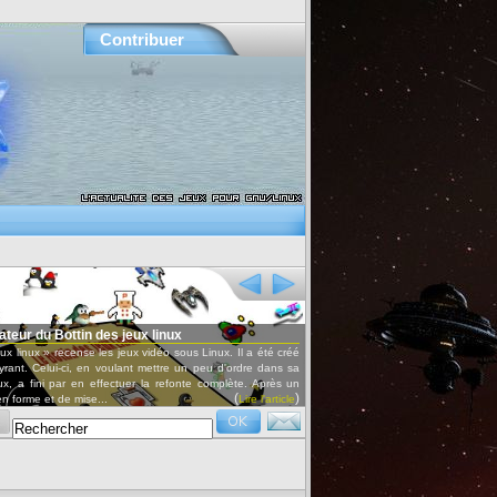
Contribuer
x
Conférences audio et vidéo
ous Linux. Il a été créé
Retrouvez les conférences données lors des Ubuntu party ou d'autres
 un peu d'ordre dans sa
ainsi que les interviews par OxyRadio.
nte complète. Après un
(
)
Lire l'article