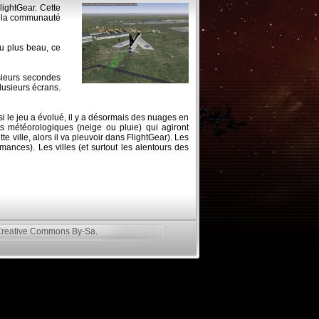
lightGear. Cette
 et la communauté
u plus beau, ce
usieurs secondes
lusieurs écrans.
 le jeu a évolué, il y a désormais des nuages en
ts météorologiques (neige ou pluie) qui agiront
 ville, alors il va pleuvoir dans FlightGear). Les
ances). Les villes (et surtout les alentours des
reative Commons By-Sa
.