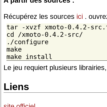
A partir des sources :
Récupérez les sources
ici
. ouvrez
tar -xvzf xmoto-0.4.2-src.
cd /xmoto-0.4.2-src/
./configure
make
make install
Le jeu requiert plusieurs librairies
Liens
site officiel