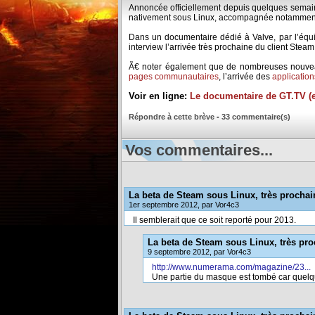
Annoncée officiellement depuis quelques semaine
nativement sous Linux, accompagnée notamment d
Dans un documentaire dédié à Valve, par l’éq
interview l’arrivée très prochaine du client Steam
Ã€ noter également que de nombreuses nouveauté
pages communautaires
, l’arrivée des
application
Voir en ligne:
Le documentaire de GT.TV (
Répondre à cette brève
-
33 commentaire(s)
Vos commentaires...
La beta de Steam sous Linux, très prochai
1er septembre 2012, par Vor4c3
Il semblerait que ce soit reporté pour 2013.
La beta de Steam sous Linux, très pr
9 septembre 2012, par Vor4c3
http://www.numerama.com/magazine/23...
Une partie du masque est tombé car quelque