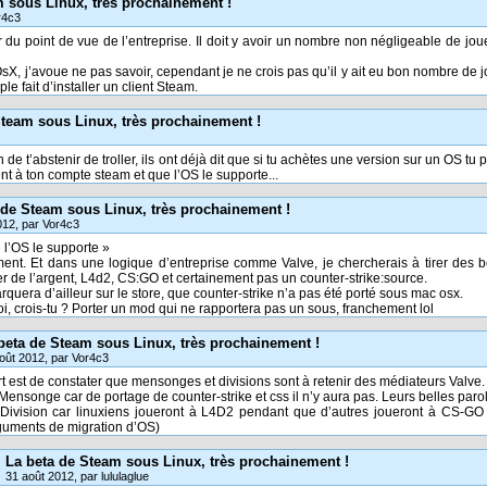
m sous Linux, très prochainement !
r4c3
 du point de vue de l’entreprise. Il doit y avoir un nombre non négligeable de 
sX, j’avoue ne pas savoir, cependant je ne crois pas qu’il y ait eu bon nombre de 
le fait d’installer un client Steam.
Steam sous Linux, très prochainement !
n de t’abstenir de troller, ils ont déjà dit que si tu achètes une version sur un OS tu
nt à ton compte steam et que l’OS le supporte...
 de Steam sous Linux, très prochainement !
012, par Vor4c3
 l’OS le supporte »
ent. Et dans une logique d’entreprise comme Valve, je chercherais à tirer des b
er de l’argent, L4d2, CS:GO et certainement pas un counter-strike:source.
quera d’ailleur sur le store, que counter-strike n’a pas été porté sous mac osx.
i, crois-tu ? Porter un mod qui ne rapportera pas un sous, franchement lol
beta de Steam sous Linux, très prochainement !
oût 2012, par Vor4c3
rt est de constater que mensonges et divisions sont à retenir des médiateurs Valve.
Mensonge car de portage de counter-strike et css il n’y aura pas. Leurs belles parol
 Division car linuxiens joueront à L4D2 pendant que d’autres joueront à CS-GO 
guments de migration d’OS)
La beta de Steam sous Linux, très prochainement !
31 août 2012, par lululaglue