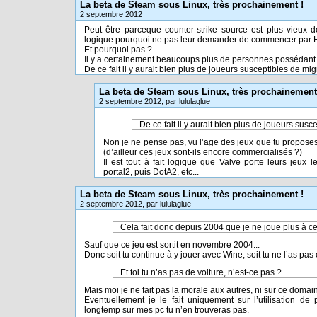
La beta de Steam sous Linux, très prochainement !
2 septembre 2012
Peut être parceque counter-strike source est plus vieu
logique pourquoi ne pas leur demander de commencer par Ha
Et pourquoi pas ?
Il y a certainement beaucoups plus de personnes posséda
De ce fait il y aurait bien plus de joueurs susceptibles de mig
La beta de Steam sous Linux, très prochainement
2 septembre 2012, par lululaglue
De ce fait il y aurait bien plus de joueurs susc
Non je ne pense pas, vu l’age des jeux que tu proposes
(d’ailleur ces jeux sont-ils encore commercialisés ?)
Il est tout à fait logique que Valve porte leurs jeux 
portal2, puis DotA2, etc...
La beta de Steam sous Linux, très prochainement !
2 septembre 2012, par lululaglue
Cela fait donc depuis 2004 que je ne joue plus à ce
Sauf que ce jeu est sortit en novembre 2004...
Donc soit tu continue à y jouer avec Wine, soit tu ne l’as pas
Et toi tu n’as pas de voiture, n’est-ce pas ?
Mais moi je ne fait pas la morale aux autres, ni sur ce domain
Eventuellement je le fait uniquement sur l’utilisation de
longtemp sur mes pc tu n’en trouveras pas.