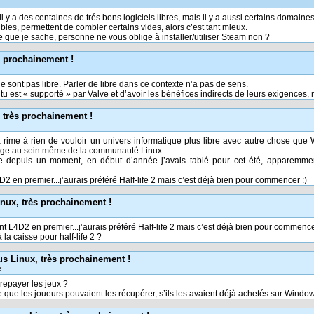
 ! Il y a des centaines de trés bons logiciels libres, mais il y a aussi certains domaine
bles, permettent de combler certains vides, alors c’est tant mieux.
e que je sache, personne ne vous oblige à installer/utiliser Steam non ?
s prochainement !
 ne sont pas libre. Parler de libre dans ce contexte n’a pas de sens.
 est « supporté » par Valve et d’avoir les bénéfices indirects de leurs exigences, 
 très prochainement !
 rime à rien de vouloir un univers informatique plus libre avec autre chose qu
ège au sein même de la communauté Linux...
e depuis un moment, en début d’année j’avais tablé pour cet été, apparemment
2 en premier...j’aurais préféré Half-life 2 mais c’est déjà bien pour commencer :)
nux, très prochainement !
t L4D2 en premier...j’aurais préféré Half-life 2 mais c’est déjà bien pour commence
la caisse pour half-life 2 ?
s Linux, très prochainement !
e
repayer les jeux ?
 que les joueurs pouvaient les récupérer, s’ils les avaient déjà achetés sur Windo