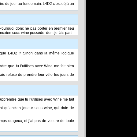
t faire du jour au lendemain. L4D2 c’est déjà un
Pourquoi donc ne pas porter en premier lieu
nuxien sous wine possède, dont je fais parti.
ns que L4D2 ? Sinon dans la même logique
dre que tu l’utilises avec Wine me fait bien
is refuse de prendre leur vélo les jours de
apprendre que tu l’utilises avec Wine me fait
ant qu’ancien joueur sous wine, qui date de
ps orageux, et j’ai pas de voiture de toute