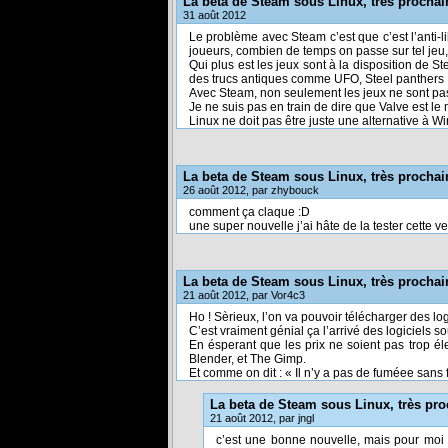
La beta de Steam sous Linux, très prochai
31 août 2012
Le problème avec Steam c’est que c’est l’anti-li
joueurs, combien de temps on passe sur tel jeu, 
Qui plus est les jeux sont à la disposition de S
des trucs antiques comme UFO, Steel panthers 
Avec Steam, non seulement les jeux ne sont pas l
Je ne suis pas en train de dire que Valve est le ma
Linux ne doit pas être juste une alternative à Wi
La beta de Steam sous Linux, très prochai
26 août 2012, par zhybouck
comment ça claque :D
une super nouvelle j’ai hâte de la tester cette ve
La beta de Steam sous Linux, très prochai
21 août 2012, par Vor4c3
Ho ! Sèrieux, l’on va pouvoir télécharger des 
C’est vraiment génial ça l’arrivé des logiciels
En ésperant que les prix ne soient pas trop éle
Blender, et The Gimp.
Et comme on dit : « Il n’y a pas de fuméee sans 
La beta de Steam sous Linux, très pr
21 août 2012, par jngl
c’est une bonne nouvelle, mais pour moi 