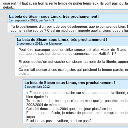
ouai enfin il faut aussi leur laiser le temps de porter leurs jeux. Ils vont pas tou
début...
La beta de Steam sous Linux, très prochainement !
1er septembre 2012, par Vor4c3
Tu te positionnes d’un point de vue développeur, que je comprends bien. 
counter-strike source ? C’est un mod que n’importe quel anciens joueurs lig
La beta de Steam sous Linux, très prochainement !
2 septembre 2012, par lululaglue
Peut être parceque counter-strike source est plus vieux de 5 a
pourquoi ne pas leur demander de commencer par HalfLife 1 ?
Et pour quelqu’un qui crache sur steam, au nom de la liberté, appren
rigoler !
Ca me fait penser à ces écologistes qui prèchent la bonne parole, ma
pluie...
La beta de Steam sous Linux, très prochainement !
2 septembre 2012
« Et pour quelqu’un qui crache sur steam, au nom de la liberté, 
bien rigoler ! »
Tu as mal lu, j’ai écris que c’est un mod que je possède en t
2003/2004 de mémoire.
Cela fait donc depuis 2004 que je ne joue plus à ce jeu.
Et en temps qu’écolo, je refuse de prendre mon parapluie en tem
façon.
Et toi tu n’as pas de voiture, n’est-ce pas ?