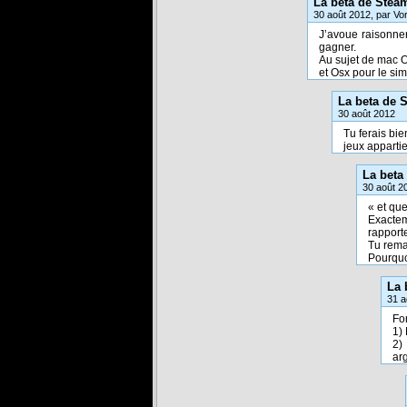
La beta de Stea
30 août 2012, par Vo
J’avoue raisonner
gagner.
Au sujet de mac O
et Osx pour le simp
La beta de 
30 août 2012
Tu ferais bie
jeux appartie
La beta
30 août 2
« et que
Exactem
rapport
Tu remar
Pourquo
La 
31 a
Fo
1) 
2)
ar