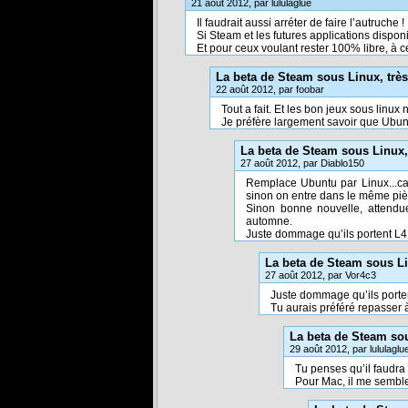
21 août 2012, par lululaglue
Il faudrait aussi arréter de faire l’autruche
Si Steam et les futures applications disponi
Et pour ceux voulant rester 100% libre, à c
La beta de Steam sous Linux, trè
22 août 2012, par foobar
Tout a fait. Et les bon jeux sous linux
Je préfère largement savoir que Ubuntu
La beta de Steam sous Linux,
27 août 2012, par Diablo150
Remplace Ubuntu par Linux...ca
sinon on entre dans le même pi
Sinon bonne nouvelle, attendu
automne.
Juste dommage qu’ils portent L4D
La beta de Steam sous Li
27 août 2012, par Vor4c3
Juste dommage qu’ils porten
Tu aurais préféré repasser à 
La beta de Steam sou
29 août 2012, par lululaglu
Tu penses qu’il faudra 
Pour Mac, il me semble