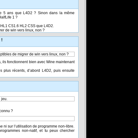
x de 5 ans que L4D2 ? Sinon dans la même
lfLife 1 ?
nt HL1 CS1.6 HL2 CSS que L4D2.
rer de win vers linux, non ?
 !
eptibles de migrer de win vers linux, non ?
, ils fonctionnent bien avec Wine maintenant
les plus récents, d’abord L4D2, puis ensuite
 jeu.
 connu ?
e ni sur l’utilisation de programme non-libre.
 programmes non-natif, et tu peux chercher