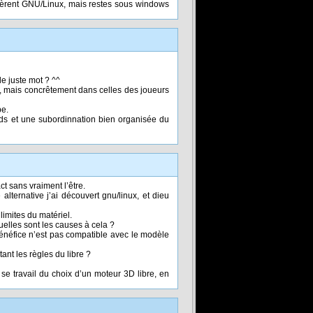
èrent GNU/Linux, mais restes sous windows
le juste mot ? ^^
s, mais concrêtement dans celles des joueurs
pe.
ds et une subordinnation bien organisée du
t sans vraiment l’être.
lternative j’ai découvert gnu/linux, et dieu
limites du matériel.
elles sont les causes à cela ?
énéfice n’est pas compatible avec le modèle
ant les règles du libre ?
se travail du choix d’un moteur 3D libre, en