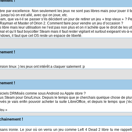
nement !
bre par excellence. Non seulement les jeux ne sont pas libres mais pour jouer il fa
jusqu’où on est allé, avec qui on joue, etc.
team, que va-t-il se passer s’ils décident un jour de retirer un jeu « trop vieux » ?
Rayman et Master of Orion 2. Comment faire pour vendre un jeu d’occasion ?
ibre mais leur utilisation ne l’est pas non plus et on n’achète que le droit de les 
l et qu’il faut boycotter Steam mais il faut rester vigilant et surtout exigeant vis-à-v
ndows, il faut que cet OS reste un espace de liberté.
nement !
rsion linux :) les jeux ont intérêt a claquer salement :p
nement !
logiciels DRMisés comme sous Android ou Apple store ?
 sous Steam pour Gnu/Linux. Depuis le temps que je cherchais quelque chose de plus 
vés je vais enfin pouvoir acheter la suite LibreOffice, et depuis le temps que j’é
feu »
ochainement !
sans ironie. Le jour où on verra un jeu comme Left 4 Dead 2 libre tu me rappell