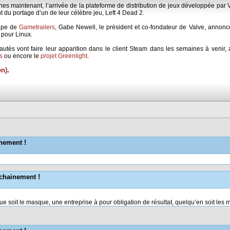
s maintenant, l’arrivée de la plateforme de distribution de jeux développée par V
u portage d’un de leur célèbre jeu, Left 4 Dead 2.
uipe de
Gametrailers
, Gabe Newell, le président et co-fondateur de Valve, annon
 pour Linux.
s vont faire leur apparition dans le client Steam dans les semaines à venir, 
s
ou encore le
projet Greenlight
.
en)
.
nement !
ochainement !
 soit le masque, une entreprise à pour obligation de résultat, quelqu’en soit les 