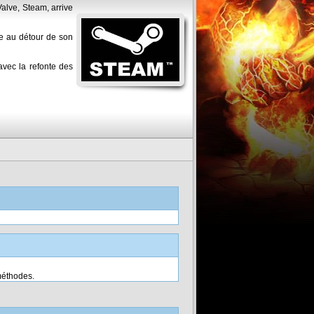
alve, Steam, arrive
ce au détour de son
avec la refonte des
méthodes.