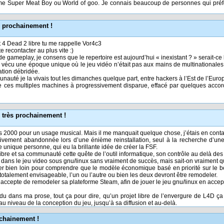
e Super Meat Boy ou World of goo. Je connais beaucoup de personnes qui préf
s prochainement !
 4 Dead 2 libre tu me rappelle Vor4c3
e recontacter au plus vite :)
de gameplay, je consens que le repertoire est aujourd’hui « inexistant ? » serait-ce 
i vécu une époque unique où le jeu vidéo n’était pas aux mains de multinationale
ation débridée.
nauté je la vivais tout les dimanches quelque part, entre hackers à l’Est de l’Euro
ces multiples machines à progressivement disparue, effacé par quelques accor
 très prochainement !
ws 2000 pour un usage musical. Mais il me manquait quelque chose, j’étais en contac
ivement abandonnée lors d’une énième reinstallation, seul à la recherche d’une a
tte unique personne, qui eu la brillante idée de créer la FSF.
 libre et sa communauté cette quête de l’outil informatique, son contrôle au delà des 
dans le jeu video sous gnu/linux sans vraiment de succès, mais sait-on vraiment qu
her bien loin pour comprendre que le modèle économique basé en priorité sur le b
t totalement envisageable, l’un ou l’autre ou bien les deux devront être remodeler.
 accepte de remodeler sa plateforme Steam, afin de jouer le jeu gnu/linux en accept
du dans ma prose, tout ça pour dire, qu’un projet libre de l’envergure de L4D ça 
u niveau de la conception du jeu, jusqu’à sa diffusion et au-delà.
ochainement !