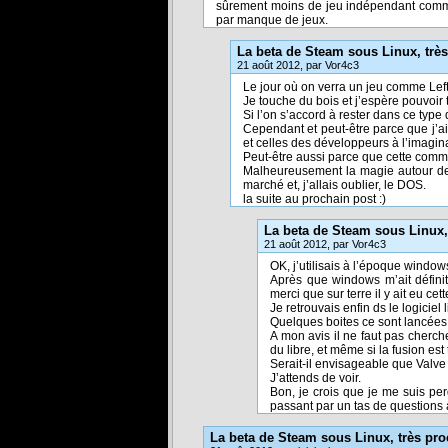
sûrement moins de jeu indépendant comm
par manque de jeux.
La beta de Steam sous Linux, trè
21 août 2012, par Vor4c3
Le jour où on verra un jeu comme Left
Je touche du bois et j’espère pouvoir t
Si l’on s’accord à rester dans ce type 
Cependant et peut-être parce que j’a
et celles des développeurs à l’imagin
Peut-être aussi parce que cette commu
Malheureusement la magie autour de 
marché et, j’allais oublier, le DOS.
la suite au prochain post :)
La beta de Steam sous Linux,
21 août 2012, par Vor4c3
OK, j’utilisais à l’époque windo
Après que windows m’ait définit
merci que sur terre il y ait eu ce
Je retrouvais enfin ds le logiciel
Quelques boites ce sont lancées 
A mon avis il ne faut pas cherc
du libre, et même si la fusion es
Serait-il envisageable que Valve
J’attends de voir.
Bon, je crois que je me suis per
passant par un tas de questions a
La beta de Steam sous Linux, très pr