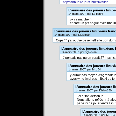
http://annuaire.jeuxlinux.fr/valida...
L’annuaire des joueurs linux
14 mars 2007, par Le banni
ok ça marche :)
encore un ptit bogue avec une in
L’annuaire des joueurs linuxiens fra
14 mars 2007, par lululaglue
Oups ^^ j’ai oublié de remettre le bon domai
L’annuaire des joueurs linuxiens
14 mars 2007, par sgRevan
J’pensais pas qu’on serait 27 inscrits 
L’annuaire des joueurs linux
14 mars 2007, par M....34
y aurait pas moyen d’agrandir l
avec wine (moi et simibaN du fo
L’annuaire des joueurs l
14 mars 2007, par Diablo150
Toi et ton defcon :p
Nous allons réfléchir à ajou
parle ici de jouer entre Linu
L’annuaire des joueu
14 mars 2007, par M....34