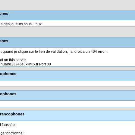
hones
y a des joueurs sous Linux.
hones
 quand je clique sur le lien de validation, j’ai droit a un 404 error :
 on this server.
nuaire1324.jeuxlinux.fr Port 80
ncophones
ncophones
 francophones
t faussée :
ça fonctionne :