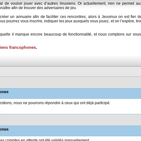
al de vouloir jouer avec d’autres linuxiens. Or actuellement, rien ne permet au
naître afin de trouver des adversaires de jeu.
r un annuaire afin de faciliter ces rencontres, alors à Jeuvinux on est fier d
us pourrez vous inscrire, indiquer les jeux auxquels vous jouez, et on l’espère, tr
laquelle il manque encore beaucoup de fonctionnalité, et nous comptons sur vou
xiens francophones
.
hones
estions, nous ne pourrons répondre à ceux qui ont déjà participé.
)
hones
ut les comptes en attente ont été validés manuellement...