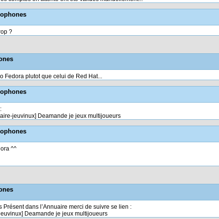
ncophones
rop ?
hones
go Fedora plutot que celui de Red Hat...
ncophones
:
aire-jeuvinux] Deamande je jeux multijoueurs
ncophones
dora ^^
hones
rs Présent dans l’Annuaire merci de suivre se lien :
-jeuvinux] Deamande je jeux multijoueurs