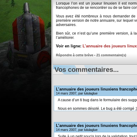
Lorsque l’on est un joueur linuxien il est norm
francophones de se rencontrer ou de se faire con
Vous avez été nombreux à nous demander de crée
première version de notre annuaire, sur lequel vo
adversaires.
Bien sûr, ce n’est qu’une première version, à 
l’améliorer.
Voir en ligne:
L’annuaire des joueurs linu
Répondre à cette brève
-
21 commentaire(s)
Vos commentaires...
L’annuaire des joueurs linuxiens francop
14 mars 2007, par lululaglue
A cause d’un ti bug dans le formulaire des sugg
Nous en sommes désolé. Le bug a été corrigé ;
L’annuaire des joueurs linuxiens francop
14 mars 2007, par lululaglue
Suite à un petit soucis lors de la validation, to