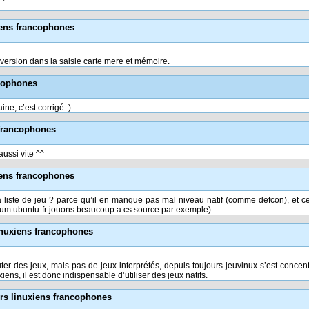
iens francophones
version dans la saisie carte mere et mémoire.
ncophones
ne, c’est corrigé :)
 francophones
aussi vite ^^
iens francophones
a liste de jeu ? parce qu’il en manque pas mal niveau natif (comme defcon), et c
rum ubuntu-fr jouons beaucoup a cs source par exemple).
inuxiens francophones
ter des jeux, mais pas de jeux interprétés, depuis toujours jeuvinux s’est concentr
xiens, il est donc indispensable d’utiliser des jeux natifs.
rs linuxiens francophones