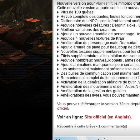
Nouvelle version pour
Planeshift
, le mmorpg grat
Cette nouvelle version apporte son lot de nouvea
Plus de 100 quêtes
Revue complète des quêtes, toutes fonctionne
Dictionnaire des NPCs considérablement amél
Ajout de nouvelles créatures : Derghir, Tloke, Ki
Meilleur variations des créatures
Ajout d’un nouveau modèle de personnage : f
Ajout de 4 nouvelles textures de Kran
Amélioration du personnage male Dermorian
Ajout d’armure de plate pour beaucoup de pe
Nouvelles textures supplémentaires pour les c
Effets supplémentaires d’incantation des sort
Ajout de nombreux nouveaux objets , armes de 
Ajout d’animations manquantes pour certains
Les ombres sont maintenant présentes sous les
Des bulles de communication sont maintenant u
Remaniement complet du fonctionnement de l’i
Activation de la génération aléatoire de butin,
Amélioration des mouvements et de l’IA des 
Amélioration de la gestion des guildes
Améliorations des livres, vous pouvez maintena
Vous pouvez télécharger la version 32bits depu
officiel
.
Voir en ligne:
Site officiel (en Anglais)
.
Répondre à cette brève
-
1 commentaire(s)