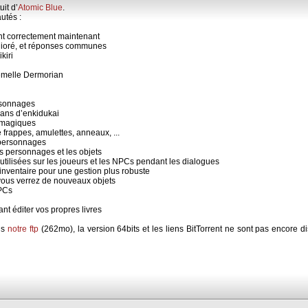
uit d’
Atomic Blue
.
utés :
nt correctement maintenant
ioré, et réponses communes
kiri
emelle Dermorian
rsonnages
lans d’enkidukai
s magiques
frappes, amulettes, anneaux, ...
 personnages
 personnages et les objets
tilisées sur les joueurs et les NPCs pendant les dialogues
nventaire pour une gestion plus robuste
 vous verrez de nouveaux objets
NPCs
nt éditer vos propres livres
is
notre ftp
(262mo), la version 64bits et les liens BitTorrent ne sont pas encore dis