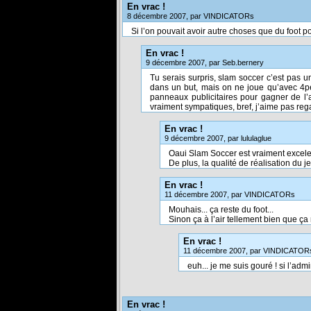
En vrac !
8 décembre 2007, par VINDICATORs
Si l’on pouvait avoir autre choses que du foot pou
En vrac !
9 décembre 2007, par Seb.bernery
Tu serais surpris, slam soccer c’est pas un
dans un but, mais on ne joue qu’avec 4pe
panneaux publicitaires pour gagner de l’ar
vraiment sympatiques, bref, j’aime pas re
En vrac !
9 décembre 2007, par lululaglue
Oaui Slam Soccer est vraiment excelent
De plus, la qualité de réalisation du 
En vrac !
11 décembre 2007, par VINDICATORs
Mouhais... ça reste du foot...
Sinon ça à l’air tellement bien que ça
En vrac !
11 décembre 2007, par VINDICATOR
euh... je me suis gouré ! si l’admi
En vrac !