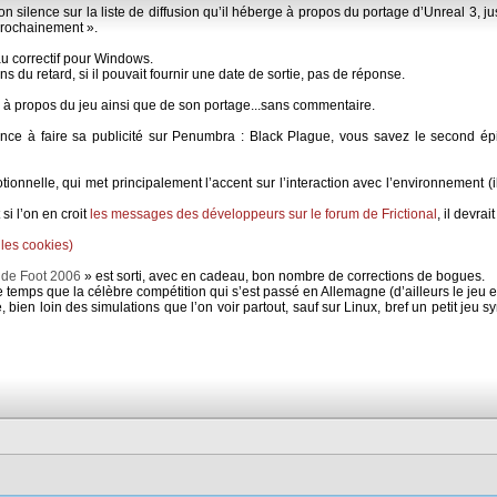
n silence sur la liste de diffusion qu’il héberge à propos du portage d’Unreal 3, ju
 prochainement ».
 correctif pour Windows.
s du retard, si il pouvait fournir une date de sortie, pas de réponse.
es à propos du jeu ainsi que de son portage...sans commentaire.
nce à faire sa publicité sur Penumbra : Black Plague, vous savez le second épi
nnelle, qui met principalement l’accent sur l’interaction avec l’environnement (il
si l’on en croit
les messages des développeurs sur le forum de Frictional
, il devra
 les cookies)
de Foot 2006
» est sorti, avec en cadeau, bon nombre de corrections de bogues.
 temps que la célèbre compétition qui s’est passé en Allemagne (d’ailleurs le jeu e
e, bien loin des simulations que l’on voir partout, sauf sur Linux, bref un petit jeu 