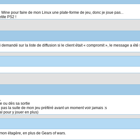
n Wine pour faire de mon Linux une plate-forme de jeu, donc je joue pas...
tite PS2 !
ai demandé sur la liste de diffusion si le client était « compromit », le message a ét
,
e ou dès sa sortie
ai pas la suite de mon jeu préféré avant un moment voir jamais :s
al pour y jouer en plus)
r mon étagère, en plus de Gears of wars.