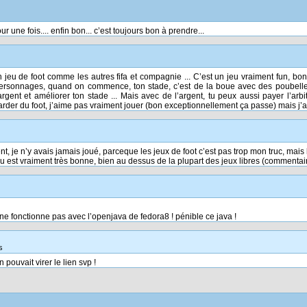
r une fois.... enfin bon... c’est toujours bon à prendre...
 jeu de foot comme les autres fifa et compagnie ... C’est un jeu vraiment fun, bon 
rsonnages, quand on commence, ton stade, c’est de la boue avec des poubelles 
gent et améliorer ton stade ... Mais avec de l’argent, tu peux aussi payer l’arbi
garder du foot, j’aime pas vraiment jouer (bon exceptionnellement ça passe) mais 
, je n’y avais jamais joué, parceque les jeux de foot c’est pas trop mon truc, mais l
jeu est vraiment très bonne, bien au dessus de la plupart des jeux libres (commentai
 ne fonctionne pas avec l’openjava de fedora8 ! pénible ce java !
s
n pouvait virer le lien svp !