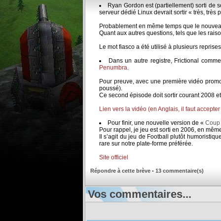
Ryan Gordon est (partiellement) sorti de so
serveur dédié Linux devrait sortir « très, très
Probablement en même temps que le nouveau
Quant aux autres questions, tels que les raison
Le mot fiasco a été utilisé à plusieurs repris
Dans un autre registre, Frictional comme
Penumbra
.
Pour preuve, avec une première vidéo promotio
poussé).
Ce second épisode doit sortir courant 2008 et 
Lien vers la vidéo (en Anglais, il faut accepter
Pour finir, une nouvelle version de «
Coup 
Pour rappel, je jeu est sorti en 2006, en même
Il s’agit du jeu de Football plutôt humoristiqu
rare sur notre plate-forme préférée.
Site officiel
Répondre à cette brève
-
13 commentaire(s)
Vos commentaires...