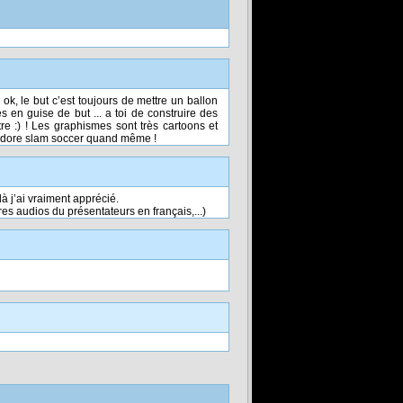
ok, le but c’est toujours de mettre un ballon
en guise de but ... a toi de construire des
tre :) ! Les graphismes sont très cartoons et
j’adore slam soccer quand même !
à j’ai vraiment apprécié.
res audios du présentateurs en français,...)