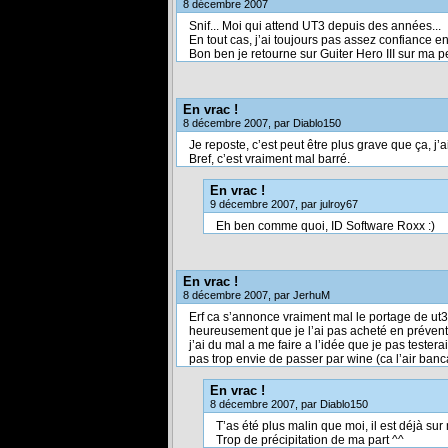
8 décembre 2007
Snif... Moi qui attend UT3 depuis des années...
En tout cas, j’ai toujours pas assez confiance e
Bon ben je retourne sur Guiter Hero III sur ma pe
En vrac !
8 décembre 2007, par Diablo150
Je reposte, c’est peut être plus grave que ça, j’
Bref, c’est vraiment mal barré.
En vrac !
9 décembre 2007, par julroy67
Eh ben comme quoi, ID Software Roxx :)
En vrac !
8 décembre 2007, par JerhuM
Erf ca s’annonce vraiment mal le portage de ut3
heureusement que je l’ai pas acheté en prévent
j’ai du mal a me faire a l’idée que je pas tester
pas trop envie de passer par wine (ca l’air banc
En vrac !
8 décembre 2007, par Diablo150
T’as été plus malin que moi, il est déjà su
Trop de précipitation de ma part ^^