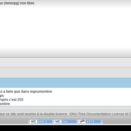
ur (mmorpg) non libre.
és a faire que dans regnumonline
aps
ompris c’est 255
monline
 sur ce site sont soumis à la double licence :
GNU Free Documentation License
et
C