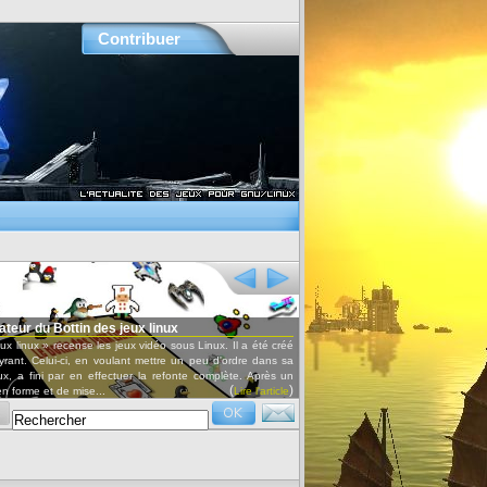
Contribuer
x
Conférences audio et vidéo
ous Linux. Il a été créé
Retrouvez les conférences données lors des Ubuntu party ou d'autres
 un peu d'ordre dans sa
ainsi que les interviews par OxyRadio.
nte complète. Après un
(
)
Lire l'article