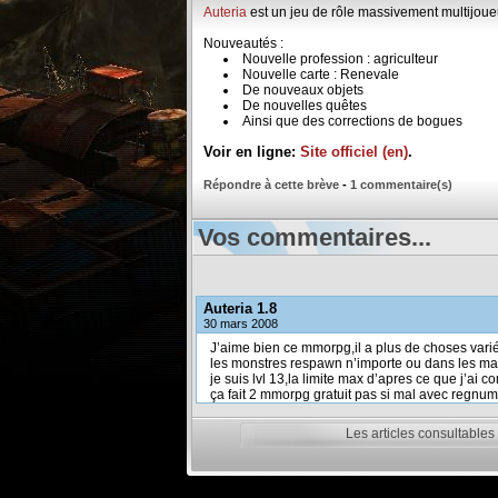
Auteria
est un jeu de rôle massivement multijoue
Nouveautés :
Nouvelle profession : agriculteur
Nouvelle carte : Renevale
De nouveaux objets
De nouvelles quêtes
Ainsi que des corrections de bogues
Voir en ligne:
Site officiel (en)
.
Répondre à cette brève
-
1 commentaire(s)
Vos commentaires...
Auteria 1.8
30 mars 2008
J’aime bien ce mmorpg,il a plus de choses vari
les monstres respawn n’importe ou dans les m
je suis lvl 13,la limite max d’apres ce que j’ai c
ça fait 2 mmorpg gratuit pas si mal avec regnu
Les articles consultables