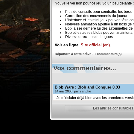
Nouvelle version pour ce jeu 3d un peu déjanté :
Plus de conseils pour combattre les boss
Correction des mouvements du joueur
L’interface et les mini-jeux peuvent être con
Nouvelle animation ajoutée à un boss (le n
Bob laisse derrière lui des â€œmiettes de 
Bob et les autres blobs peuvent maintenant
Divers corrections de bogues
Voir en ligne:
Site officiel (en)
.
Répondre à cette brève
-
1 commentaire(s)
Vos commentaires...
Blob Wars : Blob and Conquer 0.93
14 mai 2008, par zartche
Je m’éclater déjà bien avec les premières versio
Les articles consultables