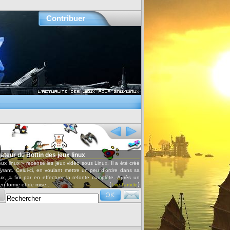
Contribuer
Bottin des jeux linux
Conférences audio et vidéo
recense les jeux vidéo sous Linux. Il a été créé
Retrouvez les conférences données lors des Ub
-ci, en voulant mettre un peu d'ordre dans sa
ainsi que les interviews par OxyRadio.
r en effectuer la refonte complète. Après un
(
)
 de mise...
Lire l'article