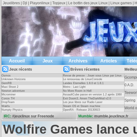
Jeuxlibres
|
Djl
|
Playonlinux
|
Topjeux
|
Le bottin des jeux Linux
|
Linux games
|
H
Accueil
Jeux
Archives
Articles
Télé
Jeux récents
Brèves récentes
Meilleu
Osmos
Revue de presse : Jouer sous Linux par Linux
Gcompr
Unknown Horizons
Pratique Essentiel
Le renouveau de LinuxConsole
GemRB
Landes Eternelles 1.8.0 et 1.8.1
0 A.D.
Maxi Shoot 2
Metro : Last Light
Newton adventure
No More Room in Hell
Open Transport Tycoon
Entr
Teewor
Microminer
AssaultCube passe en version 1.2 après 1060
Les jeux de gestion sont rares sous linux, trop rares au point qu'il n'existe même
Le s
jours !
Corsix TH
Exit Doom3, Amen TheDarkMod v2.0
Spring
pas de catégorie gestion sur jeuxlinux. Ce genre de jeu demande de la profondeur
en 2
DropTeam
Les jeux libres sur Radio Laser
(
)
et un sens du détail hors du commun.
Lire l'article
base
Wakfu
Steam OS et Steam machine
World 
Numpty Physics
OpenRA - Release 20130915
trava
IRC:
#jeuxlinux sur Freenode
Mumble:
mumble.jeuxlinux.fr
Wolfire Games lance u