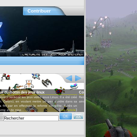
Contribuer
Conférences audio et vidéo
 a été créé
Retrouvez les conférences données lors des Ubuntu party ou d'autres événements,
(
)
re dans sa
ainsi que les interviews par OxyRadio.
Lire l'article
. Après un
)
re l'article