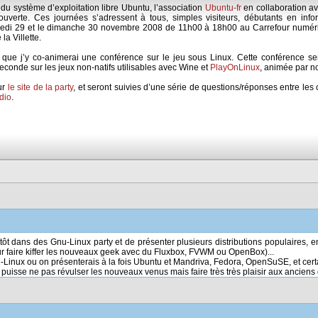
 du système d’exploitation libre Ubuntu, l’association
Ubuntu-fr
en collaboration a
uverte. Ces journées s’adressent à tous, simples visiteurs, débutants en infor
 samedi 29 et le dimanche 30 novembre 2008 de 11h00 à 18h00 au Carrefour numér
la Villette.
 que j’y co-animerai une conférence sur le jeu sous Linux. Cette conférence s
seconde sur les jeux non-natifs utilisables avec Wine et
PlayOnLinux
, animée par n
ur
le site de la party
, et seront suivies d’une série de questions/réponses entre les 
dio
.
 dans des Gnu-Linux party et de présenter plusieurs distributions populaires, e
 faire kiffer les nouveaux geek avec du Fluxbox, FVWM ou OpenBox)...
Linux ou on présenterais à la fois Ubuntu et Mandriva, Fedora, OpenSuSE, et cert
i puisse ne pas révulser les nouveaux venus mais faire très très plaisir aux anciens 