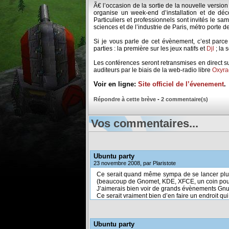
Ã€ l’occasion de la sortie de la nouvelle version
organise un week-end d’installation et de déco
Particuliers et professionnels sont invités le
sciences et de l’industrie de Paris, métro porte de 
Si je vous parle de cet évènement, c’est parce
parties : la première sur les jeux natifs et
Djl
; la 
Les conférences seront retransmises en direct s
auditeurs par le biais de la web-radio libre
Oxyra
Voir en ligne:
Site officiel de l’évenement
.
Répondre à cette brève
-
2 commentaire(s)
Vos commentaires...
Ubuntu party
23 novembre 2008, par Plaristote
Ce serait quand même sympa de se lancer plutôt
(beaucoup de Gnomet, KDE, XFCE, un coin pour
J’aimerais bien voir de grands évènements Gnu-
Ce serait vraiment bien d’en faire un endroit qu
Ubuntu party