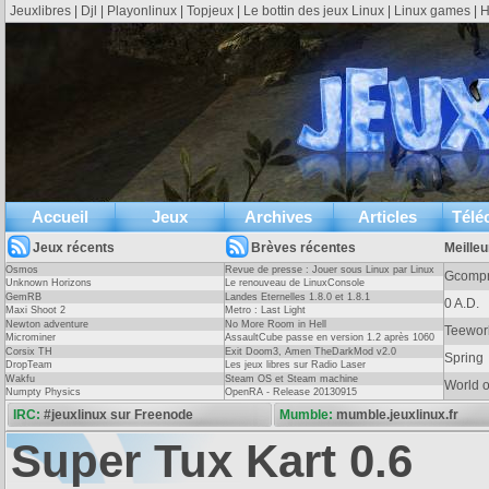
Jeuxlibres
|
Djl
|
Playonlinux
|
Topjeux
|
Le bottin des jeux Linux
|
Linux games
|
H
Accueil
Jeux
Archives
Articles
Télé
Jeux récents
Brèves récentes
Meilleu
Osmos
Revue de presse : Jouer sous Linux par Linux
Gcompr
Unknown Horizons
Pratique Essentiel
Le renouveau de LinuxConsole
GemRB
Landes Eternelles 1.8.0 et 1.8.1
0 A.D.
Maxi Shoot 2
Metro : Last Light
Newton adventure
No More Room in Hell
Entretien avec le créateur du Bottin 
Teewor
Microminer
AssaultCube passe en version 1.2 après 1060
ous linux, trop rares au point qu'il n'existe même
Le site « Le Bottin des jeux linux » recense 
jours !
Corsix TH
Exit Doom3, Amen TheDarkMod v2.0
Spring
xlinux. Ce genre de jeu demande de la profondeur
en 2007 par Serge Le Tyrant. Celui-ci, en 
DropTeam
Les jeux libres sur Radio Laser
(
)
mun.
Lire l'article
base de données de jeux, a fini par en ef
Wakfu
Steam OS et Steam machine
World 
Numpty Physics
OpenRA - Release 20130915
travail important de mise en forme et de mise.
IRC:
#jeuxlinux sur Freenode
Mumble:
mumble.jeuxlinux.fr
Super Tux Kart 0.6