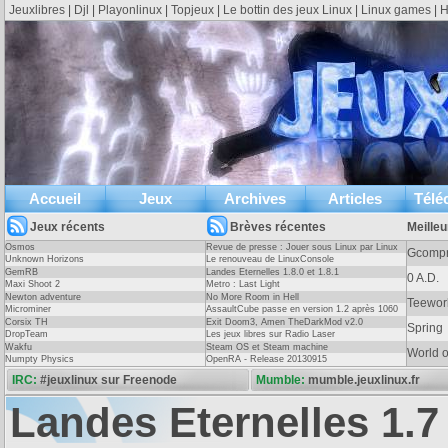
Jeuxlibres
|
Djl
|
Playonlinux
|
Topjeux
|
Le bottin des jeux Linux
|
Linux games
|
H
Accueil
Jeux
Archives
Articles
Télé
Jeux récents
Brèves récentes
Meilleu
Osmos
Revue de presse : Jouer sous Linux par Linux
Gcompr
Unknown Horizons
Pratique Essentiel
Le renouveau de LinuxConsole
GemRB
Landes Eternelles 1.8.0 et 1.8.1
0 A.D.
Maxi Shoot 2
Metro : Last Light
Newton adventure
No More Room in Hell
Entretien avec le créateur du Bottin des 
Teewor
Microminer
AssaultCube passe en version 1.2 après 1060
linux, trop rares au point qu'il n'existe même
Le site « Le Bottin des jeux linux » recense les 
jours !
Corsix TH
Exit Doom3, Amen TheDarkMod v2.0
Spring
ux. Ce genre de jeu demande de la profondeur
en 2007 par Serge Le Tyrant. Celui-ci, en voul
DropTeam
Les jeux libres sur Radio Laser
(
)
Lire l'article
base de données de jeux, a fini par en effect
Wakfu
Steam OS et Steam machine
World 
Numpty Physics
OpenRA - Release 20130915
travail important de mise en forme et de mise...
IRC:
#jeuxlinux sur Freenode
Mumble:
mumble.jeuxlinux.fr
Landes Eternelles 1.7