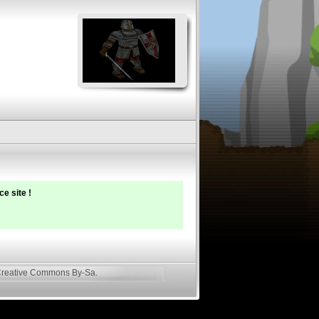
e site !
reative Commons By-Sa
.