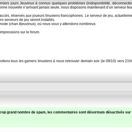
iers jours Jeuvinux à connus quelques problèmes (indisponibilité, déconnections,
bonne nouvelle n’arrivant jamais seule, nous disposons maintenant d’un serveur te
accès, réservés aux joueurs linuxiens francophones. Le serveur de jeu, actuellemen
urs serveurs de jeu seront installés.
enode (chan #jeuvinux), où nous vous y attendons nombreux.
 impressions sur le forum.
 invitons tous les gamers linuxiens à nous retrouver demain soir (le 09/10) vers 2
trop grand nombre de spam, les commentaires sont désormais désactivés sur c