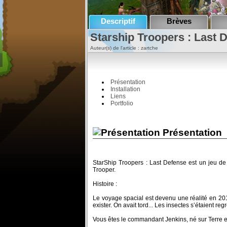
Descriptif
Brèves
Starship Troopers : Last D
Auteur(s) de l'article : zartche
Présentation
Installation
Liens
Portfolio
Présentation
StarShip Troopers : Last Defense est un jeu de 
Trooper.
Histoire :
Le voyage spacial est devenu une réalité en 201
exister. On avait tord... Les insectes s’étaient r
Vous êtes le commandant Jenkins, né sur Terre en