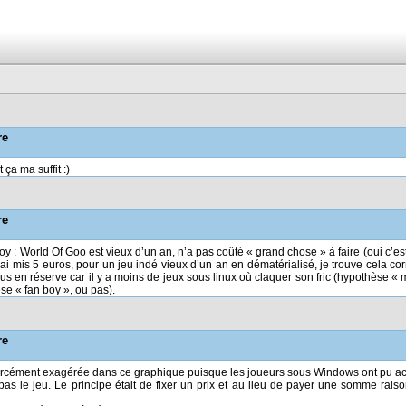
re
 ça ma suffit :)
re
: World Of Goo est vieux d’un an, n’a pas coûté « grand chose » à faire (oui c’est 
J’ai mis 5 euros, pour un jeu indé vieux d’un an en dématérialisé, je trouve cela cor
ous en réserve car il y a moins de jeux sous linux où claquer son fric (hypothèse « m
se « fan boy », ou pas).
re
 forcément exagérée dans ce graphique puisque les joueurs sous Windows ont pu ach
s le jeu. Le principe était de fixer un prix et au lieu de payer une somme raison