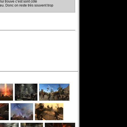
ui trouve c’est sont côté
. Donc on reste très souvent trop