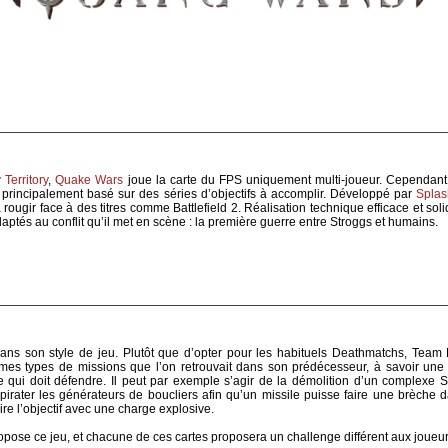
Territory
,
Quake Wars
joue la carte du FPS uniquement multi-joueur. Cependant, 
principalement basé sur des séries d’objectifs à accomplir. Développé par
Spla
rougir face à des titres comme Battlefield 2. Réalisation technique efficace et so
adaptés au conflit qu’il met en scène : la première guerre entre Stroggs et humains.
s son style de jeu. Plutôt que d’opter pour les habituels Deathmatchs, Team
êmes types de missions que l’on retrouvait dans son prédécesseur, à savoir une 
ipe qui doit défendre. Il peut par exemple s’agir de la démolition d’un complexe
 pirater les générateurs de boucliers afin qu’un missile puisse faire une brèche 
ire l’objectif avec une charge explosive.
opose ce jeu, et chacune de ces cartes proposera un challenge différent aux joueur