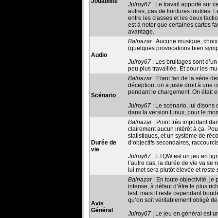
Jouabilité
Julroy67
: Le travail apporté sur c
autres, pas de fioritures inutiles.
entre les classes et les deux fact
est à noter que certaines cartes fa
avantage.
Balnazar
: Aucune musique, choix j
(quelques provocations bien symp
Audio
Julroy67
: Les bruitages sont d’un 
peu plus travaillée. Et pour les mu
Balnazar
: Etant fan de la série d
déception, on a juste droit à une c
pendant le chargement. On était en 
Scénario
Julroy67
: Le scénario, lui disons 
dans la version Linux, pour le mo
Balnazar
: Point très important dan
clairement aucun intérêt à ça. Pou
statistiques, et un système de ré
Durée de
d’objectifs secondaires, raccourci
vie
Julroy67
: ETQW est un jeu en lign
l’autre cas, la durée de vie va se 
lui met sera plutôt élevée et reste 
Balnazar
: En toute objectivité, je
intense, à défaut d’être le plus r
test, mais il reste cependant boudé
qu’on soit véritablement obligé de
Avis
Général
Julroy67
: Le jeu en général est u