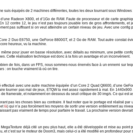
 me suis équipés de 2 machines différentes, toutes les deux tournant sous Windows X
d’une Radeon X800, et d’1Go de RAM. Faute de processeur et de carte graphiques
n 12 contre 12, le jeu n’est pas toujours jouable lors de gros affrontements, et
ent pas suffisant si on veut atteindre un certain niveau de jeu. Avec une config par
 Core 2 Duo E6750, une GeForce 8800GT, et 2 Go de RAM. Tout autre constat évidem
core heureux, vu la machine.
e même pour jouer en basse résolution, avec détails au minimum, une petite config n
. Cette réalisation technique est donc à la fois un avantage et un inconvénient.
ombien de fois, dans un FPS, nous sommes-nous énervés face à un ennemi sur lequ
 : on touche vraiment là où on tire.
 été effectué avec une autre machine équipée d’un Core 2 Quad Q6600, d’une GeFor
 faire tourner pas mal de jeux, ETQW la met assez rapidement à mal. En 1440x900 av
s de framerate, et notamment en dessous du seuil critique de 30 img/s. Ce qui est a
iorant pas les choses bien au contraire. Il faut noter que le portage est réalisé p
et
là
) qui n’a pas forcément les moyens de sortir une version entièrement au nive
 laissant pas vraiment de temps pour parfaire le travail. La prochaine version devrait 
e MegaTexture déjà cité un peu plus haut, elle a été développée et mise au point 
jeu, et c’est sur le moteur de Doom3, mais celui-ci a été modifié en profondeur pour 