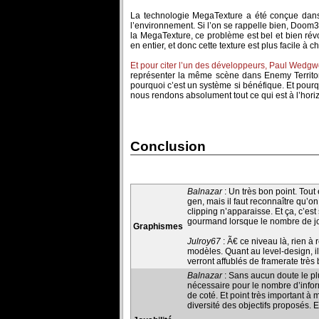
La technologie MegaTexture a été conçue dans l
l’environnement. Si l’on se rappelle bien, Doom
la MegaTexture, ce problème est bel et bien rév
en entier, et donc cette texture est plus facile à 
Et pour citer l’un des développeurs, Paul Wedgw
représenter la même scène dans Enemy Territory
pourquoi c’est un système si bénéfique. Et pourq
nous rendons absolument tout ce qui est à l’horiz
Conclusion
Balnazar
: Un très bon point. Tout
gen, mais il faut reconnaître qu’
clipping n’apparaisse. Et ça, c’es
gourmand lorsque le nombre de j
Graphismes
Julroy67
: Ã€ ce niveau là, rien à
modèles. Quant au level-design, il
verront affublés de framerate très
Balnazar
: Sans aucun doute le pl
nécessaire pour le nombre d’inform
de coté. Et point très important à
diversité des objectifs proposés. E