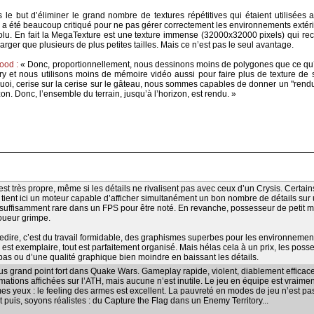
e but d’éliminer le grand nombre de textures répétitives qui étaient utilisées 
3 a été beaucoup critiqué pour ne pas gérer correctement les environnements extér
olu. En fait la MegaTexture est une texture immense (32000x32000 pixels) qui re
charger que plusieurs de plus petites tailles. Mais ce n’est pas le seul avantage.
ood :
« Donc, proportionnellement, nous dessinons moins de polygones que ce qu’o
 et nous utilisons moins de mémoire vidéo aussi pour faire plus de texture de s
uoi, cerise sur la cerise sur le gâteau, nous sommes capables de donner un "rendu
on. Donc, l’ensemble du terrain, jusqu’à l’horizon, est rendu. »
 est très propre, même si les détails ne rivalisent pas avec ceux d’un Crysis. Certai
on tient ici un moteur capable d’afficher simultanément un bon nombre de détails su
t suffisamment rare dans un FPS pour être noté. En revanche, possesseur de petit ma
oueur grimpe.
 redire, c’est du travail formidable, des graphismes superbes pour les environnement
 est exemplaire, tout est parfaitement organisé. Mais hélas cela à un prix, les pos
 bas ou d’une qualité graphique bien moindre en baissant les détails.
us grand point fort dans Quake Wars. Gameplay rapide, violent, diablement efficace
ations affichées sur l’ATH, mais aucune n’est inutile. Le jeu en équipe est vraimen
 mes yeux : le feeling des armes est excellent. La pauvreté en modes de jeu n’est p
t puis, soyons réalistes : du Capture the Flag dans un Enemy Territory...