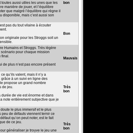
t toutes aussi utiles les unes que les
bon
re manière de jouer, et l’équilibre
ter que malgré l’équilibre qui règne il
eu disponible, mais c’est aussi son
est pas du tout vilaine à écouter
ment.
Bon
ion originale pour les Stroggs soit un
hensible.
tre Humains et Stroggs. Très légère
urt scénario pour chaque mission
final.
Mauvais
qui de plus n’est pas encore présent
e qu’ils valent, mais il n’y a
 grâce à un suivi en ligne des
elle propose un grand nombre
s de jeu.
Très
bon
la durée de vie est énorme et dans
 la note entièrement subjective que je
 doute le plus immersif et le plus
s peu de défauts viennent ternir ce
éfaut qu’on peut noter, est le fait
que de ce jeu.
Très
bon
our généraliser je trouve le jeu une