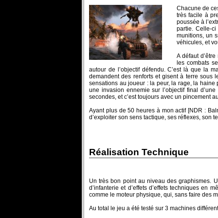
Chacune de ces 
très facile à p
poussée à l’extr
partie. Celle-
munitions, un 
véhicules, et v
A défaut d’être
les combats se
autour de l’objectif défendu. C’est là que la m
demandent des renforts et gisent à terre sous l
sensations au joueur : la peur, la rage, la hain
une invasion ennemie sur l’objectif final d’une
secondes, et c’est toujours avec un pincement au 
Ayant plus de 50 heures à mon actif [NDR : Baln
d’exploiter son sens tactique, ses réflexes, son t
Réalisation Technique
Un très bon point au niveau des graphismes. Ut
d’infanterie et d’effets d’effets techniques en 
comme le moteur physique, qui, sans faire des mi
Au total le jeu a été testé sur 3 machines différe