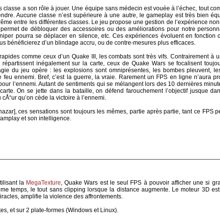
classe a son rôle à jouer. Une équipe sans médecin est vouée à l’échec, tout comm
rendre. Aucune classe n’est supérieure à une autre, le gameplay est très bien équ
ême entre les différentes classes. Le jeu propose une gestion de l’expérience non-pe
ci permet de débloquer des accessoires ou des améliorations pour notre personna
sniper pourra se déplacer en silence, etc. Ces expériences évoluent en fonction
ous bénéficierez d’un blindage accru, ou de contre-mesures plus efficaces.
 rapides comme ceux d’un Quake III, les combats sont très vifs. Contrairement à un
 répartissent inégalement sur la carte, ceux de Quake Wars se focalisent toujou
agie du jeu opère : les explosions sont omniprésentes, les bombes pleuvent, les
e feu ennemi. Bref, c’est la guerre, la vraie. Rarement un FPS en ligne n’aura p
e pour l’ennemi. Autant de sentiments qui se mélangent lors des 10 dernières minute
 carte. On se jette dans la bataille, on défend farouchement l’objectif jusque da
cÅ“ur qu’on cède la victoire à l’ennemi.
azar], ces sensations sont toujours les mêmes, partie après partie, tant ce FPS 
eamplay et son intelligence.
ilisant la
MegaTexture
, Quake Wars est le seul FPS à pouvoir afficher une si g
même temps, le tout sans clipping lorsque la distance augmente. Le moteur 3D est 
racles, amplifie la violence des affrontements.
ntes, et sur 2 plate-formes (Windows et Linux).