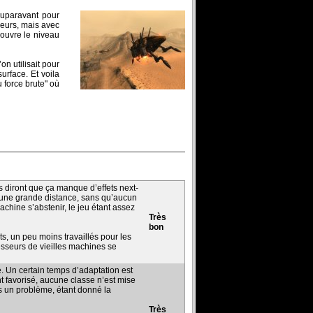
auparavant pour
ieurs, mais avec
couvre le niveau
n utilisait pour
urface. Et voila
 force brute" où
ns diront que ça manque d’effets next-
r une grande distance, sans qu’aucun
chine s’abstenir, le jeu étant assez
Très
bon
s, un peu moins travaillés pour les
sesseurs de vieilles machines se
. Un certain temps d’adaptation est
t favorisé, aucune classe n’est mise
as un problème, étant donné la
Très