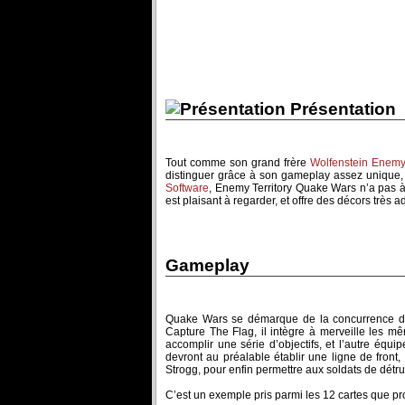
Présentation
Tout comme son grand frère
Wolfenstein Enemy 
distinguer grâce à son gameplay assez unique, 
Software
, Enemy Territory Quake Wars n’a pas à 
est plaisant à regarder, et offre des décors très 
Gameplay
Quake Wars se démarque de la concurrence dan
Capture The Flag, il intègre à merveille les m
accomplir une série d’objectifs, et l’autre équ
devront au préalable établir une ligne de front,
Strogg, pour enfin permettre aux soldats de détru
C’est un exemple pris parmi les 12 cartes que pr