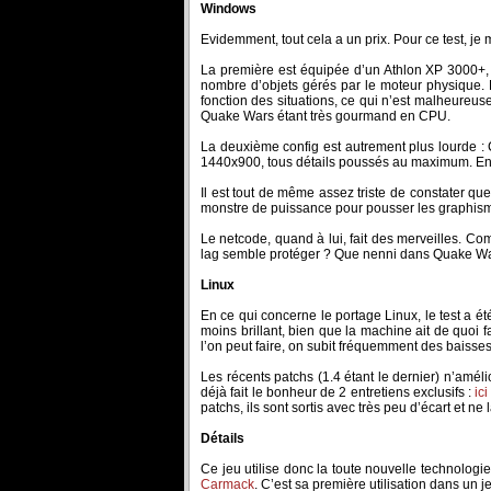
Windows
Evidemment, tout cela a un prix. Pour ce test, je
La première est équipée d’un Athlon XP 3000+, 
nombre d’objets gérés par le moteur physique. E
fonction des situations, ce qui n’est malheureusem
Quake Wars étant très gourmand en CPU.
La deuxième config est autrement plus lourde :
1440x900, tous détails poussés au maximum. En
Il est tout de même assez triste de constater qu
monstre de puissance pour pousser les graphismes
Le netcode, quand à lui, fait des merveilles. C
lag semble protéger ? Que nenni dans Quake Wars
Linux
En ce qui concerne le portage Linux, le test a
moins brillant, bien que la machine ait de quoi
l’on peut faire, on subit fréquemment des baisse
Les récents patchs (1.4 étant le dernier) n’amél
déjà fait le bonheur de 2 entretiens exclusifs :
ici
patchs, ils sont sortis avec très peu d’écart et ne
Détails
Ce jeu utilise donc la toute nouvelle technologi
Carmack
. C’est sa première utilisation dans un 