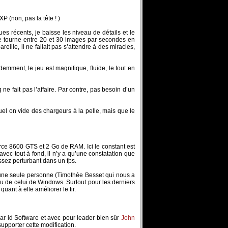
P (non, pas la tête ! )
 récents, je baisse les niveau de détails et le
 je tourne entre 20 et 30 images par secondes en
eille, il ne fallait pas s’attendre à des miracles,
ment, le jeu est magnifique, fluide, le tout en
e fait pas l’affaire. Par contre, pas besoin d’un
el on vide des chargeurs à la pelle, mais que le
ce 8600 GTS et 2 Go de RAM. Ici le constant est
ec tout à fond, il n’y a qu’une constatation que
ssez perturbant dans un fps.
ar une seule personne (Timothée Besset qui nous a
au de celui de Windows. Surtout pour les derniers
quant à elle améliorer le tir.
par id Software et avec pour leader bien sûr
John
supporter cette modification.