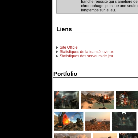
franche réussite qui s’améliore de
chronophage, puisque une seule c
longtemps sur le jeu.
Liens
Site Officiel
Statistiques de la team Jeuvinux
Statistiques des serveurs de jeu
Portfolio