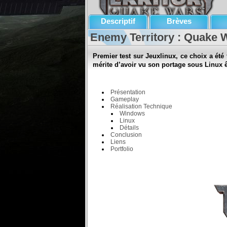
Descriptif
Brèves
Enemy Territory : Quake 
Premier test sur Jeuxlinux, ce choix a été 
mérite d’avoir vu son portage sous Linux ê
Présentation
Gameplay
Réalisation Technique
Windows
Linux
Détails
Conclusion
Liens
Portfolio