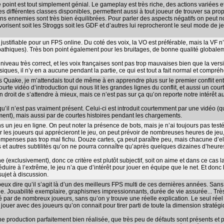
e point est tout simplement génial. Le gameplay est très riche, des actions variées e
 Les différentes classes disponibles, permettent aussi à tout joueur de trouver sa prop
ions ennemies sont très bien équilibrées. Pour parler des aspects négatifs on peut no
vorisent soit les Stroggs soit les GDF et d’autres lui reprocheront le seul mode de j
ustifiable pour un FPS online. Du coté des voix, la VO est préférable, mais la VF n’
athiques). Très bon point également pour les bruitages, de bonne qualité globale
niveau très correct, et les voix françaises sont pas trop mauvaises bien que la vers
siques, il n’y en a aucune pendant la partie, ce qui est tout a fait normal et compré
es Quake, je m’attendais tout de même à en apprendre plus sur le premier conflit en
ourte vidéo d’introduction qui nous lit les grandes lignes du conflit, et aussi un co
droit de s’attendre à mieux, mais ce n’est pas sur ça qu’on reporte notre intérêt au 
qu’il n’est pas vraiment présent. Celui-ci est introduit courtemment par une vidéo (
ment), mais aussi par de courtes histoires pendant les chargements.
s un jeu en ligne. On peut noter la présence de bots, mais je n’ai toujours pas testé c
r les joueurs qui apprécieront le jeu, on peut prévoir de nombreuses heures de jeu,
compenses pas trop mal fichu. Douze cartes, ça peut paraître peu, mais chacune d’
s et autres subtilités qu’on ne pourra connaître qu’après quelques dizaines d’heure
e (exclusivement), donc ce critère est plutôt subjectif, soit on aime et dans ce cas 
réduire à l’extrême, le jeu n’a que d’intérêt pour jouer en équipe que le net. Et donc
sujet à discussion.
 peux dire qu’il s’agit là d’un des meilleurs FPS multi de ces dernières années. Sans
iche. Jouabilité exemplaire, graphismes impressionnants, durée de vie assurée... Trè
 par de nombreux joueurs, sans qu’on y trouve une réelle explication. Le seul réel d
 jouer avec des joueurs qu’on connait pour tirer parti de toute la dimension stratégi
ne production parfaitement bien réalisée, que très peu de défauts sont présents et p