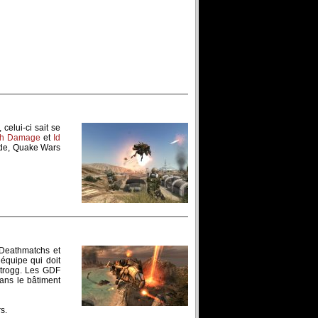
celui-ci sait se
sh Damage
et
Id
lide, Quake Wars
 Deathmatchs et
équipe qui doit
 Strogg. Les GDF
dans le bâtiment
s.