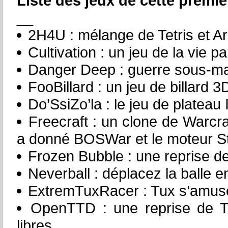
Liste des jeux de cette premiè
__
2H4U : mélange de Tetris et A
Cultivation : un jeu de la vie 
Danger Deep : guerre sous-ma
FooBillard : un jeu de billard 3
Do’SsiZo’la : le jeu de plateau 
Freecraft : un clone de Warcra
a donné BOSWar et le moteur S
Frozen Bubble : une reprise 
Neverball : déplacez la balle en
ExtremTuxRacer : Tux s’amus
OpenTTD : une reprise de T
libres.