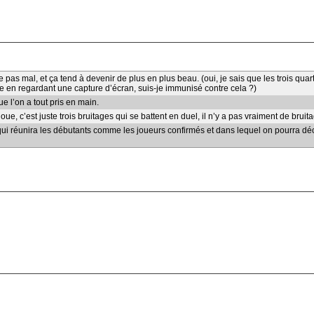
as mal, et ça tend à devenir de plus en plus beau. (oui, je sais que les trois qu
he en regardant une capture d’écran, suis-je immunisé contre cela ?)
ue l’on a tout pris en main.
oue, c’est juste trois bruitages qui se battent en duel, il n’y a pas vraiment de bruit
qui réunira les débutants comme les joueurs confirmés et dans lequel on pourra déc