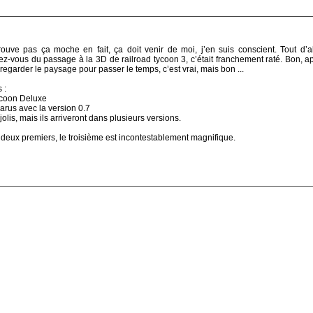
 trouve pas ça moche en fait, ça doit venir de moi, j’en suis conscient. Tout d’
ez-vous du passage à la 3D de railroad tycoon 3, c’était franchement raté. Bon, a
egarder le paysage pour passer le temps, c’est vrai, mais bon ...
 :
ycoon Deluxe
rus avec la version 0.7
lis, mais ils arriveront dans plusieurs versions.
 deux premiers, le troisième est incontestablement magnifique.