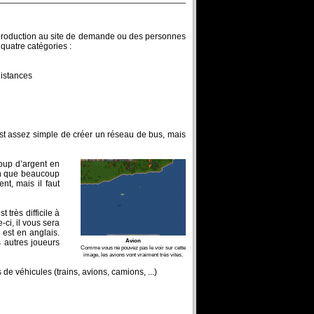
e production au site de demande ou des personnes
 quatre catégories :
distances
 est assez simple de créer un réseau de bus, mais
coup d’argent en
ien que beaucoup
nt, mais il faut
 très difficile à
-ci, il vous sera
est en anglais.
Avion
s autres joueurs
Comme vous ne pouvez pas le voir sur cette
image, les avions vont vraiment très vites.
e véhicules (trains, avions, camions, ...)