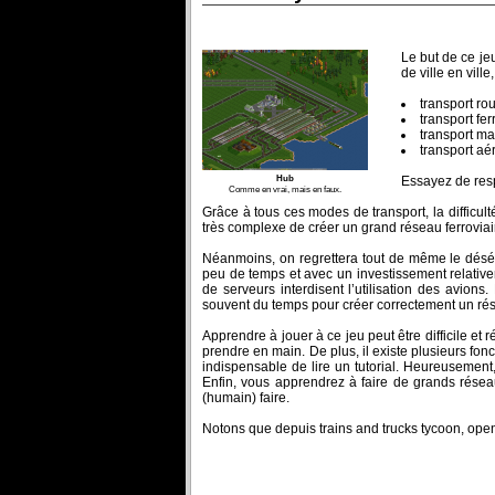
Le but de ce je
de ville en vill
transport ro
transport fe
transport ma
transport aé
Hub
Essayez de resp
Comme en vrai, mais en faux.
Grâce à tous ces modes de transport, la difficul
très complexe de créer un grand réseau ferroviair
Néanmoins, on regrettera tout de même le déséq
peu de temps et avec un investissement relativem
de serveurs interdisent l’utilisation des avions
souvent du temps pour créer correctement un ré
Apprendre à jouer à ce jeu peut être difficile et r
prendre en main. De plus, il existe plusieurs fonc
indispensable de lire un tutorial. Heureusement
Enfin, vous apprendrez à faire de grands réseau
(humain) faire.
Notons que depuis trains and trucks tycoon, opent