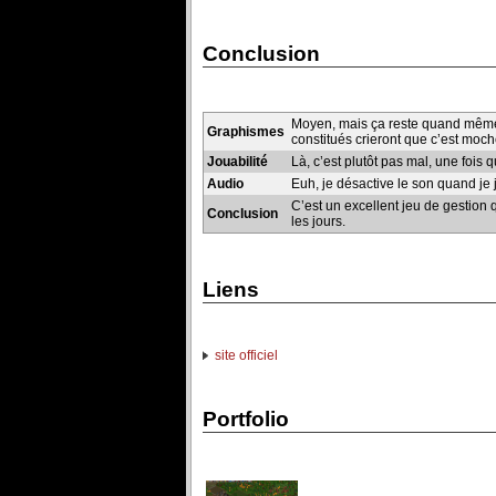
Conclusion
Moyen, mais ça reste quand même p
Graphismes
constitués crieront que c’est moc
Jouabilité
Là, c’est plutôt pas mal, une fois q
Audio
Euh, je désactive le son quand je j
C’est un excellent jeu de gestion 
Conclusion
les jours.
Liens
site officiel
Portfolio