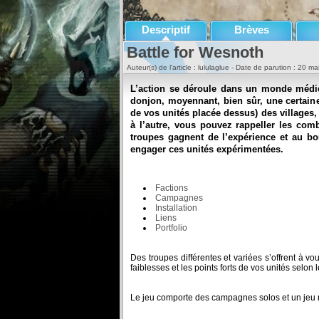
Descriptif
Brèves
Battle for Wesnoth
Auteur(s) de l'article : lululaglue - Date de parution : 20 m
L’action se déroule dans un monde médie
donjon, moyennant, bien sûr, une certaine
de vos unités placée dessus) des villages,
à l’autre, vous pouvez rappeller les comb
troupes gagnent de l’expérience et au bo
engager ces unités expérimentées.
Factions
Campagnes
Installation
Liens
Portfolio
Des troupes différentes et variées s’offrent à vo
faiblesses et les points forts de vos unités selon le
Le jeu comporte des campagnes solos et un jeu mu