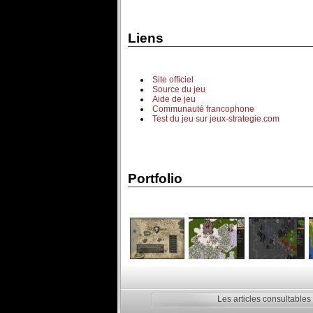
Liens
Site officiel
Source du jeu
Aide de jeu
Communauté francophone
Test du jeu sur jeux-strategie.com
Portfolio
Les articles consultables