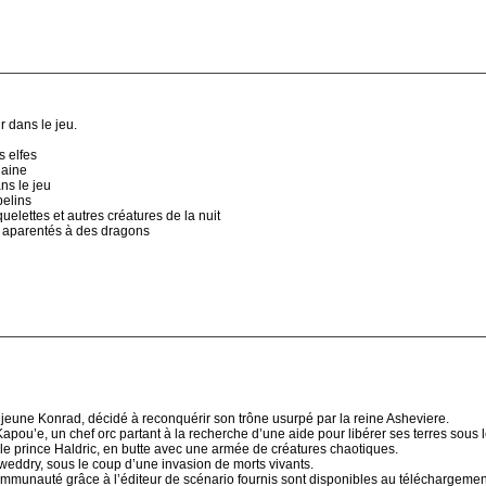
ir dans le jeu.
s elfes
 naine
ns le jeu
belins
quelettes et autres créatures de la nuit
 aparentés à des dragons
e jeune Konrad, décidé à reconquérir son trône usurpé par la reine Asheviere.
Kapou’e, un chef orc partant à la recherche d’une aide pour libérer ses terres sous 
e le prince Haldric, en butte avec une armée de créatures chaotiques.
Gweddry, sous le coup d’une invasion de morts vivants.
munauté grâce à l’éditeur de scénario fournis sont disponibles au téléchargemen