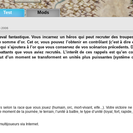
Test
Mods
ai 2006
val fantastique. Vous incarnez un héros qui peut recruter des troupe
 somme d’or. Cet or, vous pouvez l’obtenir en contrôlant (c’est à dire
 qui s’ajoutera à l’or que vous conservez de vos scénarios précedents. 
attants que vous aviez recrutés. L’interêt de ces rappels est qu’en c
ut d’un moment se transforment en unités plus puissantes (système d
us selon la race que vous jouez (humain, orc, mort-vivant, elfe...). Votre victoire
 moment de la journée, le terrain, l’unité à battre, le type d’unité (loyal, fort, rapide,
ltijoueurs via Internet.