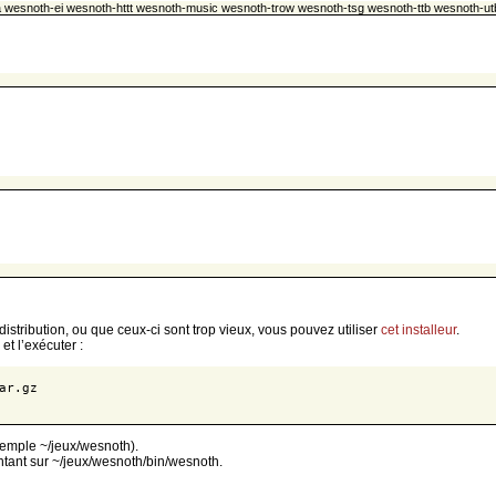
ta wesnoth-ei wesnoth-httt wesnoth-music wesnoth-trow wesnoth-tsg wesnoth-ttb wesnoth-ut
istribution, ou que ceux-ci sont trop vieux, vous pouvez utiliser
cet installeur
.
t l’exécuter :
ar.gz
exemple ~/jeux/wesnoth).
intant sur ~/jeux/wesnoth/bin/wesnoth.