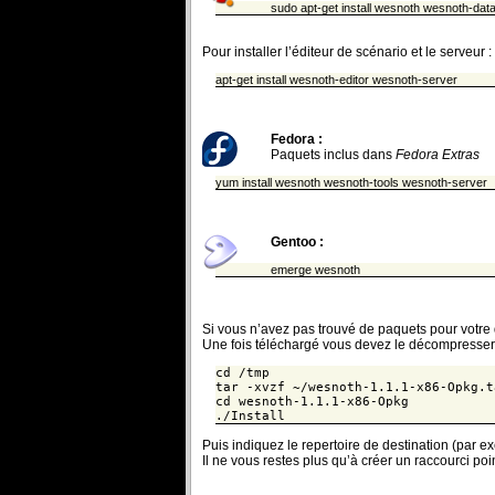
sudo apt-get install wesnoth wesnoth-da
Pour installer l’éditeur de scénario et le serveur :
apt-get install wesnoth-editor wesnoth-server
Fedora :
Paquets inclus dans
Fedora Extras
yum install wesnoth wesnoth-tools wesnoth-server
Gentoo :
emerge wesnoth
Si vous n’avez pas trouvé de paquets pour votre d
Une fois téléchargé vous devez le décompresser e
cd /tmp
tar -xvzf ~/wesnoth-1.1.1-x86-Opkg.t
cd wesnoth-1.1.1-x86-Opkg
./Install
Puis indiquez le repertoire de destination (par 
Il ne vous restes plus qu’à créer un raccourci po