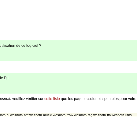
tilisation de ce logiciel ?
 de
Djl.
Wesnoth
veuillez vérifier sur
cette liste
que les paquets soient disponibles pour votre d
snoth-ei wesnoth-httt wesnoth-music wesnoth-trow wesnoth-tsg wesnoth-ttb wesnoth-utbs