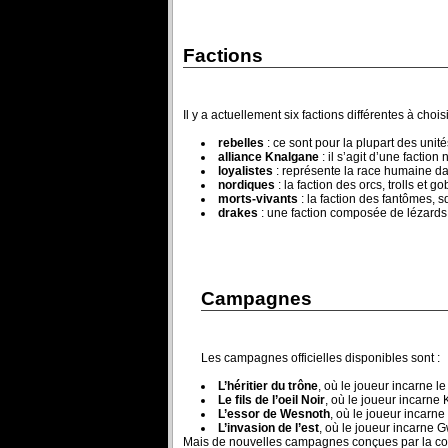
Factions
Il y a actuellement six factions différentes à chois
rebelles
: ce sont pour la plupart des unité
alliance Knalgane
: il s’agit d’une faction
loyalistes
: représente la race humaine da
nordiques
: la faction des orcs, trolls et go
morts-vivants
: la faction des fantômes, s
drakes
: une faction composée de lézards
Campagnes
Les campagnes officielles disponibles sont :
L’héritier du trône
, où le joueur incarne l
Le fils de l’oeil Noir
, où le joueur incarne 
L’essor de Wesnoth
, où le joueur incarn
L’invasion de l’est
, où le joueur incarne 
Mais de nouvelles campagnes conçues par la com