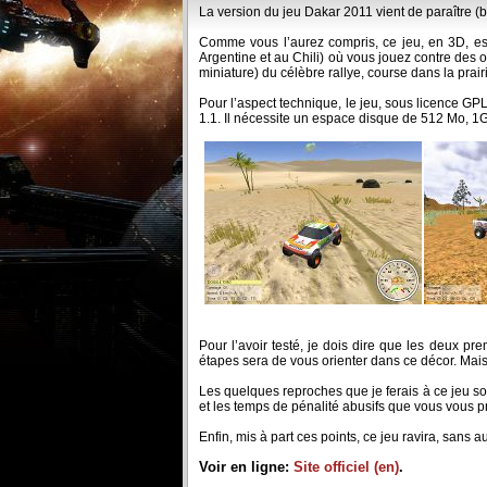
La version du jeu Dakar 2011 vient de paraître (b
Comme vous l’aurez compris, ce jeu, en 3D, est
Argentine et au Chili) où vous jouez contre des 
miniature) du célèbre rallye, course dans la pra
Pour l’aspect technique, le jeu, sous licence GPL
1.1. Il nécessite un espace disque de 512 Mo, 
Pour l’avoir testé, je dois dire que les deux p
étapes sera de vous orienter dans ce décor. Mais
Les quelques reproches que je ferais à ce jeu son
et les temps de pénalité abusifs que vous vous 
Enfin, mis à part ces points, ce jeu ravira, sans a
Voir en ligne:
Site officiel (en)
.