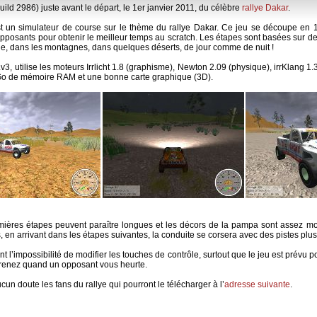
uild 2986) juste avant le départ, le 1er janvier 2011, du célèbre
rallye Dakar
.
 un simulateur de course sur le thème du rallye Dakar. Ce jeu se découpe en 14
opposants pour obtenir le meilleur temps au scratch. Les étapes sont basées sur de
irie, dans les montagnes, dans quelques déserts, de jour comme de nuit !
v3, utilise les moteurs Irrlicht 1.8 (graphisme), Newton 2.09 (physique), irrKlang 
1Go de mémoire RAM et une bonne carte graphique (3D).
remières étapes peuvent paraître longues et les décors de la pampa sont assez mo
, en arrivant dans les étapes suivantes, la conduite se corsera avec des pistes p
t l’impossibilité de modifier les touches de contrôle, surtout que le jeu est prévu p
prenez quand un opposant vous heurte.
ucun doute les fans du rallye qui pourront le télécharger à l’
adresse suivante
.