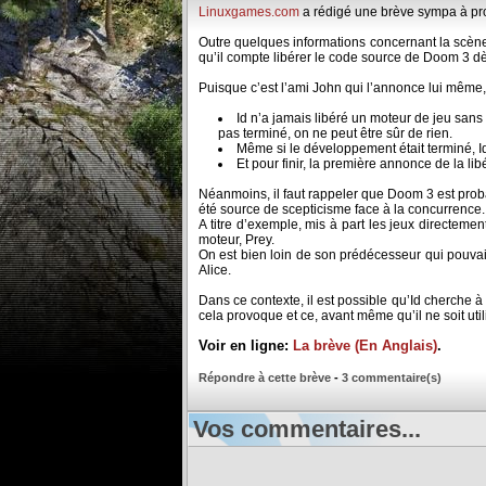
Linuxgames.com
a rédigé une brève sympa à p
Outre quelques informations concernant la scèn
qu’il compte libérer le code source de Doom 3 d
Puisque c’est l’ami John qui l’annonce lui même, l
Id n’a jamais libéré un moteur de jeu sans
pas terminé, on ne peut être sûr de rien.
Même si le développement était terminé, Id
Et pour finir, la première annonce de la li
Néanmoins, il faut rappeler que Doom 3 est probab
été source de scepticisme face à la concurrence.
A titre d’exemple, mis à part les jeux directeme
moteur, Prey.
On est bien loin de son prédécesseur qui pouvait
Alice.
Dans ce contexte, il est possible qu’Id cherche à
cela provoque et ce, avant même qu’il ne soit util
Voir en ligne:
La brève (En Anglais)
.
Répondre à cette brève
-
3 commentaire(s)
Vos commentaires...