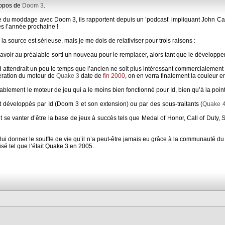
ropos de
Doom 3
.
e du moddage avec Doom 3, ils rapportent depuis un ’podcast’ impliquant John 
ès l’année prochaine !
a source est sérieuse, mais je me dois de relativiser pour trois raisons :
 avoir au préalable sorti un nouveau pour le remplacer, alors tant que le dévelop
 attendrait un peu le temps que l’ancien ne soit plus intéressant commercialement 
bération du moteur de
Quake 3
date de
fin 2000
, on en verra finalement la couleur e
lement le moteur de jeu qui a le moins bien fonctionné pour Id, bien qu’à la pointe,
nt développés par Id (Doom 3 et son extension) ou par des sous-traitants (
Quake 
 se vanter d’être la base de jeux à succès tels que Medal of Honor, Call of Duty,
 lui donner le souffle de vie qu’il n’a peut-être jamais eu grâce à la communauté 
isé tel que l’était Quake 3 en 2005.