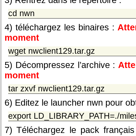
cd nwn
4) téléchargez les binaires :
Atte
moment
wget nwclient129.tar.gz
5) Décompressez l’archive :
Atte
moment
tar zxvf nwclient129.tar.gz
6) Editez le launcher nwn pour obte
export LD_LIBRARY_PATH=./mil
7) Téléchargez le pack françai