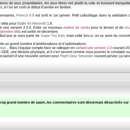
sence de jeux propriétaires, les jeux libres ont plutôt la cote et évoluent tranqui
, si l’on en croit ce début d’année en fanfare.
 semaines,
Freecol
0.9
est sorti le 1er janvier. Petit cafouillage dans la validation
e bêta pour
Battle for Wesnoth
1.8.
ir une version 2.3.0. Entre un nouveau
moteur de rendu
pour le terrain et de
nou
dernière bêta
est sortie mi-décembre.
faut que je vous parle de
Super Tux Kart
, mais cette fois-ci, on va avoir du concre
orte un grand nombre d’améliorations et d’optimisations.
dman
... Mais l’équipe compte bien se rattraper en
sortant une version 2.0
courant 20
is ODE, une librairie physique, et il s’en servent comme vous pourrez le constater s
ist parlant d’une nouvelle version pour
Flight Gear Simulator
courant janvier, ça ser
trop grand nombre de spam, les commentaires sont désormais désactivés sur c