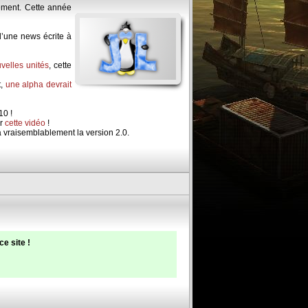
llement. Cette année
 d’une news écrite à
velles unités
, cette
t,
une alpha devrait
10 !
ur
cette vidéo
!
a vraisemblablement la version 2.0.
e site !