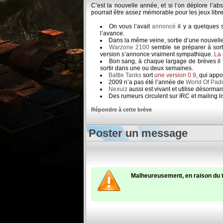
C’est la nouvelle année, et si l’on déplore l’ab
pourrait être assez mémorable pour les jeux libres
On vous l’avait
annoncé
il y a quelques
l’avance.
Dans la même veine, sortie d’une nouvell
Warzone 2100
semble se préparer à sort
version s’annonce vraiment sympathique.
La 
Bon sang, à chaque largage de brèves il 
sortir dans une ou deux semaines.
Battle Tanks
sort
une version 0.9
, qui app
2009 n’a pas été l’année de
World Of Pa
Nexuiz
aussi est vivant et utilise désorma
Des rumeurs circulent sur IRC et mailing l
Répondre à cette brève
Poster un message
Malheureusement, en raison du 