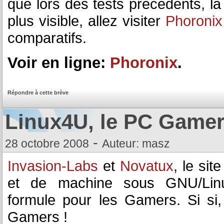
que lors des tests précédents, l
plus visible, allez visiter
Phoronix
comparatifs.
Voir en ligne:
Phoronix
.
Répondre à cette brève
Linux4U, le PC Game
-
28 octobre 2008
Auteur: masz
Invasion-Labs
et
Novatux
, le sit
et de machine sous GNU/Linu
formule pour les Gamers. Si si,
Gamers !