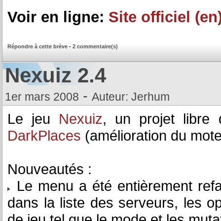
Voir en ligne:
Site officiel (en
Répondre à cette brève
-
2 commentaire(s)
Nexuiz 2.4
-
1er mars 2008
Auteur: Jerhum
Le jeu
Nexuiz
, un projet libr
DarkPlaces
(amélioration du mot
Nouveautés :
Le menu a été entièrement refai
dans la liste des serveurs, les op
de jeu tel que le mode et les muta