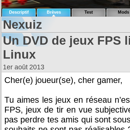
Descriptif
Brèves
Test
Mods
Nexuiz
Un DVD de jeux FPS l
Linux
1er août 2013
Cher(e) joueur(se), cher gamer,
Tu aimes les jeux en réseau n’es
FPS, jeux de tir en vue subjecti
pas perdre tes amis qui sont sou
souhaits ne sont pas réalisables 